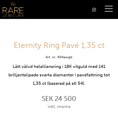
Eternity Ring Pavé 1,35 ct
Art. nr: 404awgb
Lätt välvd helalliansring i 18K vitguld med 141
brilljantslipade svarta diamanter i pavéfattning tot
1,35 ct (baserad på stl 54).
SEK 24 500
inkl. moms