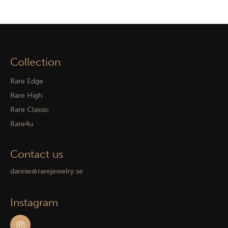
Collection
Rare Edge
Rare High
Rare Classic
Rare4u
Contact us
dannie@rarejewelry.se
Instagram