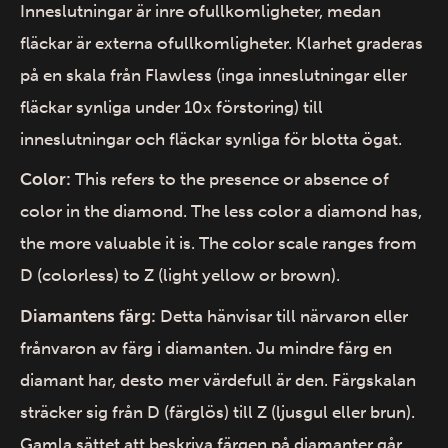
Inneslutningar är inre ofullkomligheter, medan
fläckar är externa ofullkomligheter. Klarhet graderas
på en skala från Flawless (inga inneslutningar eller
fläckar synliga under 10x förstoring) till
inneslutningar och fläckar synliga för blotta ögat.
Color:
This refers to the presence or absence of
color in the diamond. The less color a diamond has,
the more valuable it is. The color scale ranges from
D (colorless) to Z (light yellow or brown).
Diamantens färg:
Detta hänvisar till närvaron eller
frånvaron av färg i diamanten. Ju mindre färg en
diamant har, desto mer värdefull är den. Färgskalan
sträcker sig från D (färglös) till Z (ljusgul eller brun).
Gamla sättet att beskriva färgen på diamanter går