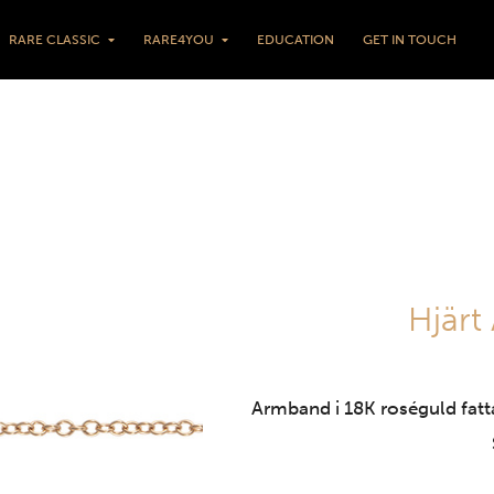
RARE CLASSIC
RARE4YOU
EDUCATION
GET IN TOUCH
Hjärt
Armband i 18K roséguld fatt