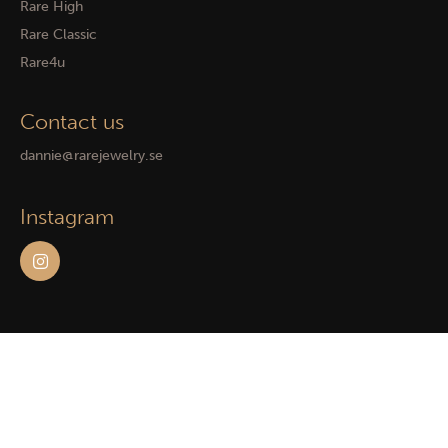
Rare High
Rare Classic
Rare4u
Contact us
dannie@rarejewelry.se
Instagram
Powered by WebbEss
© 2026
Rare Jewelry. All rights reserved.