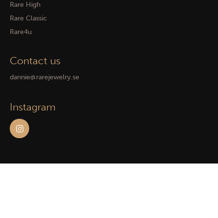
Rare High
Rare Classic
Rare4u
Contact us
dannie@rarejewelry.se
Instagram
Powered by WebbEss
© 2026
Rare Jewelry. All rights reserved.