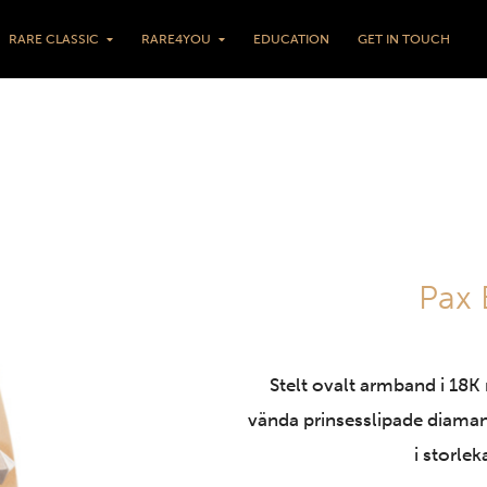
RARE CLASSIC
RARE4YOU
EDUCATION
GET IN TOUCH
Pax 
Stelt ovalt armband i 18K
vända prinsesslipade diamante
i storle