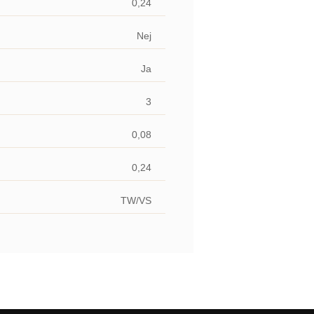
0,24
Nej
Ja
3
0,08
0,24
TW/VS