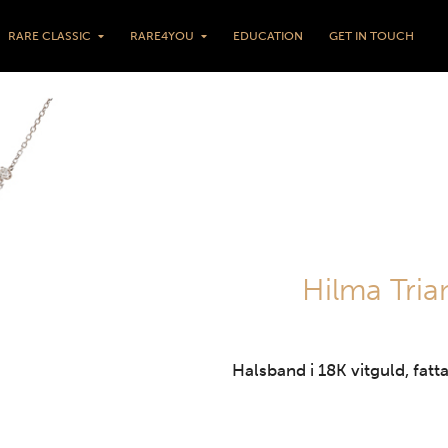
RARE CLASSIC
RARE4YOU
EDUCATION
GET IN TOUCH
Hilma Tria
Halsband i 18K vitguld, fatt