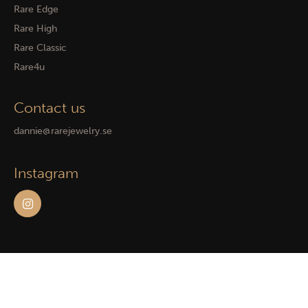
Rare Edge
Rare High
Rare Classic
Rare4u
Contact us
dannie@rarejewelry.se
Instagram
Powered by WebbEss
© 2026
Rare Jewelry. All rights reserved.