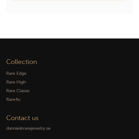
Collection
Rare Edge
Rare High
Rare Classic
Rare4u
Contact us
dannie@rarejewelry.se