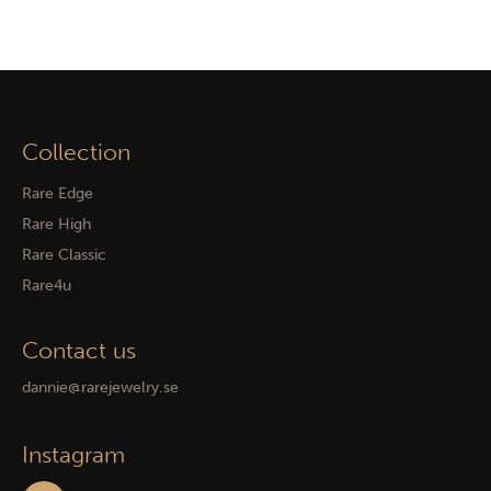
Collection
Rare Edge
Rare High
Rare Classic
Rare4u
Contact us
dannie@rarejewelry.se
Instagram