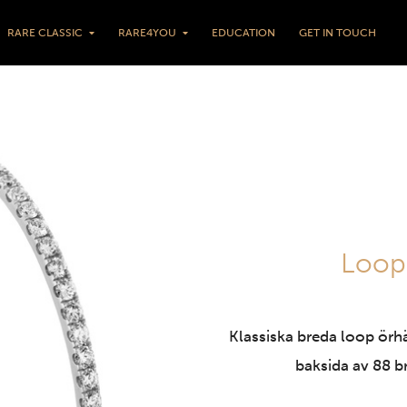
RARE CLASSIC
RARE4YOU
EDUCATION
GET IN TOUCH
Loops
Klassiska breda loop örh
baksida av 88 br