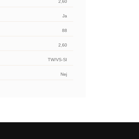
2,60
Ja
88
2,60
TW/VS-SI
Nej